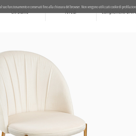
ari al suo funzionamento e conservati fino alla chiusura del browser. Non vengono utilizzati cookie di profilazion
Chi Siamo
Arredi
Complementi d’Arr