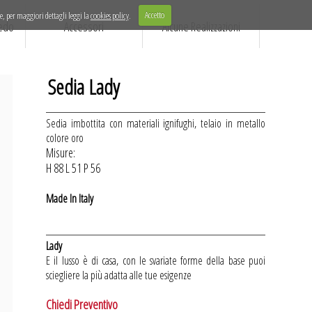
e, per maggiori dettagli leggi la
cookies policy
.
Accetto
edo
Accessori
Alcune Realizzazioni
Sedia Lady
Sedia imbottita con materiali ignifughi, telaio in metallo
colore oro
Misure:
H 88 L 51 P 56
Made In Italy
Lady
E il lusso è di casa, con le svariate forme della base puoi
sciegliere la più adatta alle tue esigenze
Chiedi Preventivo