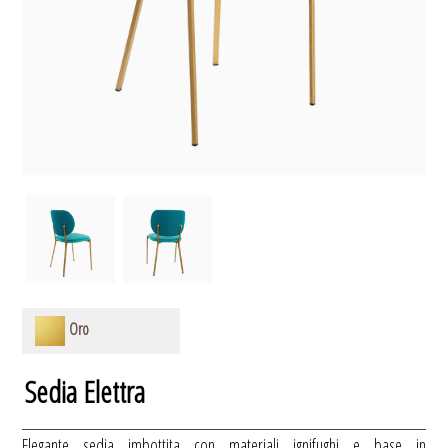
Oro
Sedia Elettra
Eleg
ante sedia imbottita con materiali ignifughi e base in