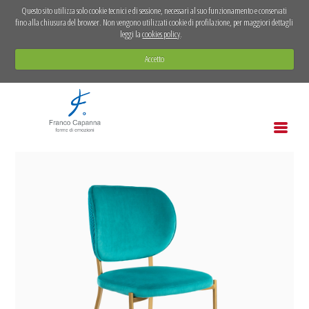
Questo sito utilizza solo cookie tecnici e di sessione, necessari al suo funzionamento e conservati
fino alla chiusura del browser. Non vengono utilizzati cookie di profilazione, per maggiori dettagli
leggi la
cookies policy
.
Accetto