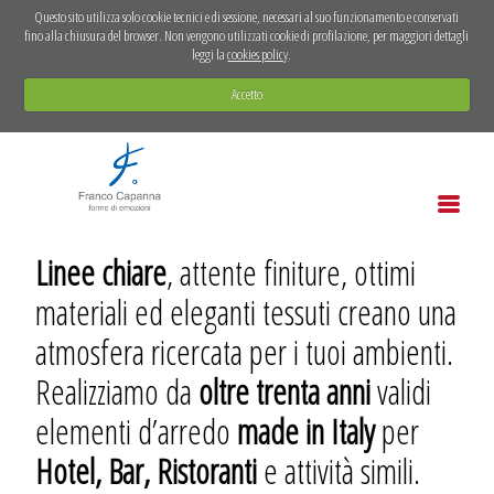
Questo sito utilizza solo cookie tecnici e di sessione, necessari al suo funzionamento e conservati
fino alla chiusura del browser. Non vengono utilizzati cookie di profilazione, per maggiori dettagli
leggi la
cookies policy
.
Accetto
Linee chiare
, attente finiture, ottimi
materiali ed eleganti tessuti creano una
atmosfera ricercata per i tuoi ambienti.
Realizziamo da
oltre trenta anni
validi
elementi d’arredo
made in Italy
per
Hotel, Bar, Ristoranti
e attività simili.